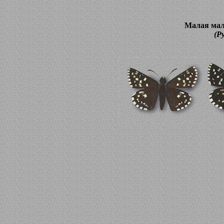
Малая мал
(P