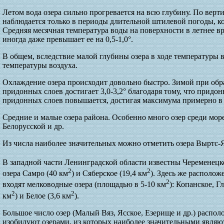
Летом вода озера сильно прогревается на всю глубину. По верт
наблюдается только в периоды длительной штилевой погоды, ко
Средняя месячная температура воды на поверхности в летнее вр
иногда даже превышает ее на 0,5-1,0°.
В общем, вследствие малой глубины озера в ходе температуры 
температуры воздуха.
Охлаждение озера происходит довольно быстро. Зимой при об
придонных слоев достигает 3,0-3,2° благодаря тому, что придо
придонных слоев повышается, достигая максимума примерно в 
Средние и малые озера района. Особенно много озер среди мо
Белорусской и др.
Из числа наиболее значительных можно отметить озера Выртс-
В западной части Ленинградской области известны Череменецко
2
2
озера Самро (40 км
) и Сяберское (19,4 км
). Здесь же располож
2
входят мелководные озера (площадью в 5-10 км
): Копанское, Г
2
2
км
) и Белое (3,6 км
).
Большое число озер (Малый Вяз, Ясское, Езерище и др.) распол
изобилуют озерами, из которых наиболее значительными являю