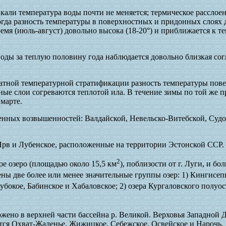
икали температура воды почти не меняется; термическое расслое
гда разность температуры в поверхностных и придонных слоях д
емя (июль-август) довольно высока (18-20°) и приближается к те
воды за теплую половину года наблюдается довольно близкая сог
ратной температурной стратификации разность температуры пов
нные слои согреваются теплотой ила. В течение зимы по той же 
марте.
ренных возвышенностей: Валдайской, Невельско-Витебской, Судо
Ярв и Лубенское, расположенные на территории Эстонской ССР.
2
е озеро (площадью около 15,5 км
), поблизости от г. Луги, и б
ены две более или менее значительные группы озер: 1) Кингисеп
лубокое, Бабинское и Хабаловское; 2) озера Кургаловского полуос
ожено в верхней части бассейна р. Великой. Верховья Западной
тся Охват-Жаденье, Жижицкое, Себежское, Освейское и Нарочь.