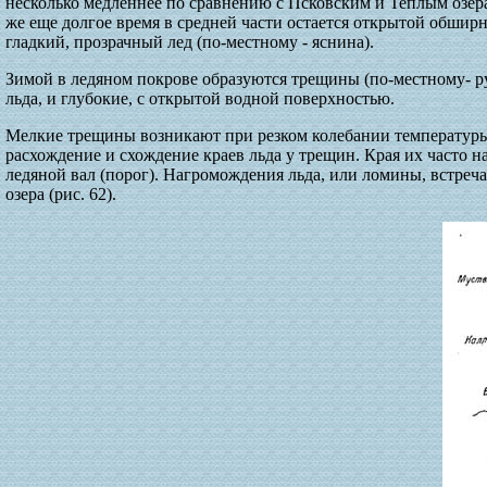
несколько медленнее по сравнению с Псковским и Теплым озера
же еще долгое время в средней части остается открытой обшир
гладкий, прозрачный лед (по-местному - яснина).
Зимой в ледяном покрове образуются трещины (по-местному- ру
льда, и глубокие, с открытой водной поверхностью.
Мелкие трещины возникают при резком колебании температуры
расхождение и схождение краев льда у трещин. Края их часто н
ледяной вал (порог). Нагромождения льда, или ломины, встреча
озера (рис. 62).