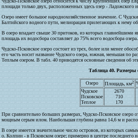
Чудско-Псковское озеро относится к числу крупнейших озер Е
площади только двух, расположенных здесь озер - Ладожского 
Озеро имеет большое народнохозяйственное значение. С Чудск
Балтийского водного пути, мелиорация прилегающих к нему о
В озеро впадает свыше 30 притоков, из которых главнейшими яв
площадь их водосбора составляет до 75% всего водосбора озера.
Чудско-Псковское озеро состоит из трех, более или менее обо
его часть носит название Чудского озера, южная, меньшая по ра
Теплым озером. В табл. 40 приводятся основные сведения об эти
Таблица 40. Размеры 
2
Озеро
Площадь, км
Чудское
2670
Псковское
710
Теплое
170
При сравнительно больших размерах, Чудско-Псковское озеро о
мощным серым илом. Наибольшая глубина равна 14,6 м и распол
В озере имеется значительное число островов, из которых сам
о. Колпин - в Псковском озере; примерно в центре последнего н