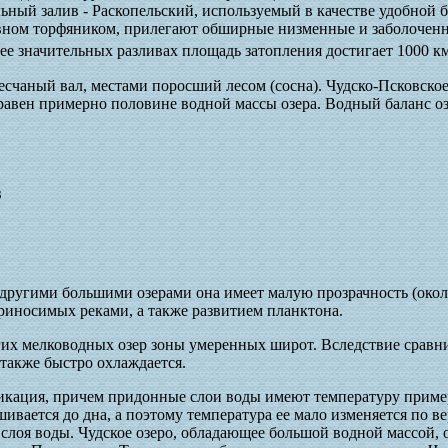
льный залив - Раскопельский, используемый в качестве удобной 
овном торфяником, прилегают обширные низменные и заболоченн
ее значительных разливах площадь затопления достигает 1000 к
песчаный вал, местами поросший лесом (сосна). Чудско-Псковское
равен примерно половине водной массы озера. Водный баланс оз
3
 другими большими озерами она имеет малую прозрачность (около
риносимых реками, а также развитием планктона.
гих мелководных озер зоны умеренных широт. Вследствие сравн
 также быстро охлаждается.
икация, причем придонные слои воды имеют температуру пример
ивается до дна, а поэтому температура ее мало изменяется по в
 слоя воды. Чудское озеро, обладающее большой водной массой,