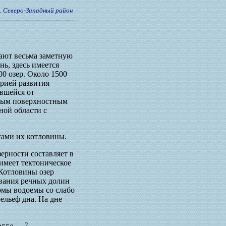
7. Северо-Западный район
рают весьма заметную
ь, здесь имеется
00 озер. Около 1500
орией развития
вшейся от
чным поверхностным
ной области с
сами их котловины.
ерности составляет в
 имеет тектоническое
 Котловины озер
вания речных долин
рмы водоемы со слабо
ельеф дна. На дне
2