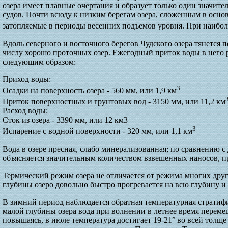
озера имеет плавные очертания и образует только один значите
судов. Почти всюду к низким берегам озера, сложенным в осн
затопляемые в периоды весенних подъемов уровня. При наибол
Вдоль северного и восточного берегов Чудского озера тянется 
числу хорошо проточных озер. Ежегодный приток воды в него 
следующим образом:
Приход воды:
3
Осадки на поверхность озера - 560 мм, или 1,9 км
Приток поверхностных и грунтовых вод - 3150 мм, или 11,2 км
Расход воды:
Сток из озера - 3390 мм, или 12 км3
3
Испарение с водной поверхности - 320 мм, или 1,1 км
Вода в озере пресная, слабо минерализованная; по сравнению с
объясняется значительным количеством взвешенных наносов, п
Термический режим озера не отличается от режима многих дру
глубины озеро довольно быстро прогревается на всю глубину и
В зимний период наблюдается обратная температурная стратиф
малой глубины озера вода при волнении в летнее время перемеш
повышаясь, в июле температура достигает 19-21° во всей толще