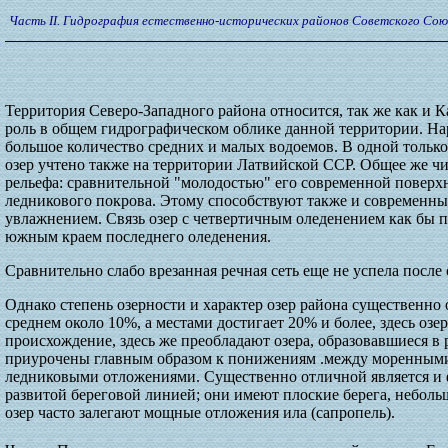
Часть II. Гидрография естественно-исторических районов Советского Сою
Территория Северо-Западного района относится, так же как и К
роль в общем гидрографическом облике данной территории. Нар
большое количество средних и малых водоемов. В одной только 
озер учтено также на территории Латвийской ССР. Общее же чис
рельефа: сравнительной "молодостью" его современной поверх
ледникового покрова. Этому способствуют также и современн
увлажнением. Связь озер с четвертичным оледенением как бы 
южным краем последнего оледенения.
Сравнительно слабо врезанная речная сеть еще не успела посл
Однако степень озерности и характер озер района существенно 
среднем около 10%, а местами достигает 20% и более, здесь оз
происхождение, здесь же преобладают озера, образовавшиеся в
приурочены главным образом к понижениям .между моренными 
ледниковыми отложениями. Существенно отличной является и ф
развитой береговой линией; они имеют плоские берега, неболь
озер часто залегают мощные отложения ила (сапропель).