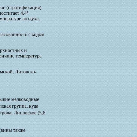
ние (стратификация)
остигает 4,4°.
мпературе воздуха,
ласованность с ходом
ерхностных и
причине температура
мской, Литовско-
ольшие мелководные
пская группа, куда
трова: Липовское (5,6
 Двины также