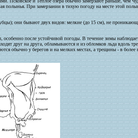
ми. Псковское и Теплое озера обычно замерзают раньше, чем Чу
ная полынья. При замерзании в тихую погоду на месте этой полы
бцы); они бывают двух видов: мелкие (до 15 см), не проникающ
, особенно после устойчивой погоды. В течение зимы наблюдае
аходят друг на друга, обламываются и из обломков льда вдоль тр
ются обычно у берегов и на мелких местах, а трещины - в более 