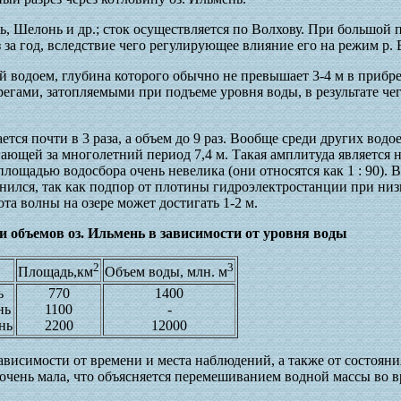
ть, Шелонь и др.; сток осуществляется по Волхову. При большой
 за год, вследствие чего регулирующее влияние его на режим р. 
й водоем, глубина которого обычно не превышает 3-4 м в прибре
гами, затопляемыми при подъеме уровня воды, в результате чег
тся почти в 3 раза, а объем до 9 раз. Вообще среди других водо
ающей за многолетний период 7,4 м. Такая амплитуда является н
площадью водосбора очень невелика (они относятся как 1 : 90). В
ился, так как подпор от плотины гидроэлектростанции при низ
та волны на озере может достигать 1-2 м.
и объемов оз. Ильмень в зависимости от уровня воды
2
3
Площадь,км
Объем воды, млн. м
ь
770
1400
нь
1100
-
нь
2200
12000
зависимости от времени и места наблюдений, а также от состоян
 очень мала, что объясняется перемешиванием водной массы во 