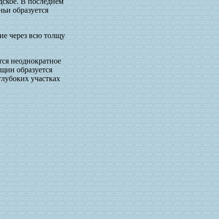
дское. В последнем
ньи образуется
ие через всю толщу
тся неоднократное
ещин образуется
глубоких участках