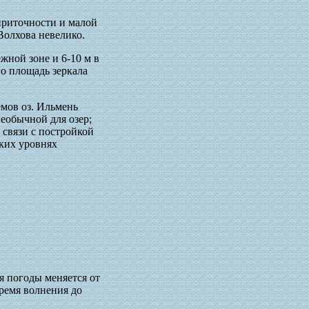
 приточности и малой
Волхова невелико.
жной зоне и 6-10 м в
о площадь зеркала
емов оз. Ильмень
еобычной для озер;
 связи с постройкой
ких уровнях
ия погоды меняется от
время волнения до