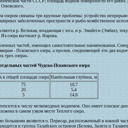
вропейской части СССР; площадь водной поверхности его равна 
и Онежского.
им озером связаны три крупные проблемы: устройство непрерывн
бширных заболоченных пространств и рыбо-хозяйственное испол
ляются р. Великая, впадающая с юга, и р. Эмайеги (Эмбах), теку
 Из озера вытекает р. Нарова.
собленных частей, имеющих самостоятельные наименования. Север
змерам - Псковского озера, а пролив, соединяющий эти два водо
х трех озерах.
отдельных частей Чудско-Псковского озера
% к общей площади озера
Наибольшая глубина, м
75
10,7
20
5,4
5
14,6
тносится к числу мелководных водоемов. Оно имеет плоское дн
ожена в самом узком месте Теплого озера.
ыми большими являются о. Перисар, расположенный в южной част
аходится и группа Талабских островов (Белова, Залита и Талавен