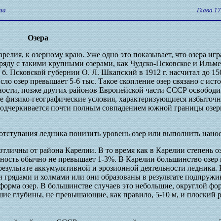
за
Глава 1
Озера
арелия, к озерному краю. Уже одно это показывает, что озера иг
яду с такими крупными озерами, как Чудско-Псковское и Ильмен
б. Псковской губернии О. Л. Шкапский в 1912 г. насчитал до 15
ло озер превышает 5-6 тыс. Такое скопление озер связано с ист
ности, позже других районов Европейской части СССР освободи
ые физико-географические условия, характеризующиеся избыто
подчеркивается почти полным совпадением южной границы озер
е отступания ледника понизить уровень озер или выполнить нано
отличны от района Карелии. В то время как в Карелии степень оз
ерность обычно не превышает 1-3%. В Карелии большинство озер
 результате аккумулятивной и эрозионной деятельности ледника.
грядами и холмами или они образованы в результате подпружи
орма озер. В большинстве случаев это небольшие, округлой фо
шие глубины, не превышающие, как правило, 5-10 м, и плоский р