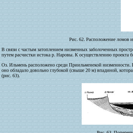
Рис. 62. Расположение ломов и
В связи с частым затоплением низменных заболоченных простра
путем расчистки истока р. Наровы. К осуществлению проекта б
Оз. Ильмень расположено среди Приильменекой низменности. Г
оно обладало довольно глубокой (свыше 20 м) впадиной, кото
(рис. 63).
Рис. 63. Попереч