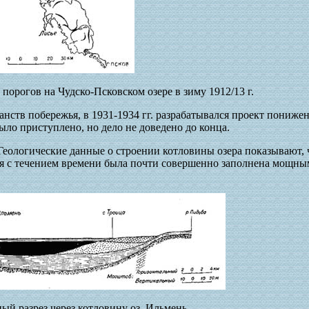
 порогов на Чудско-Псковском озере в зиму 1912/13 г.
нств побережья, в 1931-1934 гг. разрабатывался проект понижен
ыло приступлено, но дело не доведено до конца.
еологические данные о строении котловины озера показывают, 
рая с течением времени была почти совершенно заполнена мощн
ный разрез через котловину оз. Ильмень.