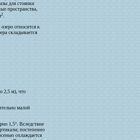
базы для стоянки
ые пространства,
2
м
.
 озеро относится к
ера складывается
 2,5 м), что
ительно малой
но 1,5°. Вследствие
ертикали; постепенно
 осенью охлаждается