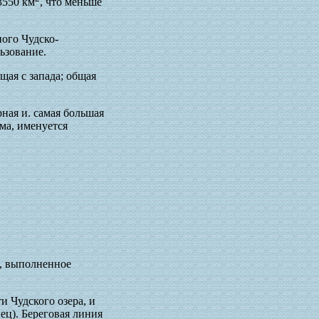
3550 км
, что меньше
ого Чудско-
ьзование.
щая с запада; общая
ная и. самая большая
ема, именуется
о, выполненное
и Чудского озера, и
ец). Береговая линия