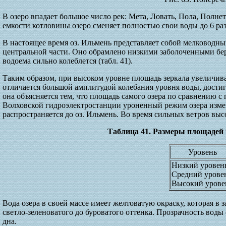
В озеро впадает большое число рек: Мета, Ловать, Пола, Полне
емкости котловины озеро сменяет полностью свои воды до 6 раз
В настоящее время оз. Ильмень представляет собой мелководны
центральной части. Оно обрамлено низкими заболоченными бере
водоема сильно колеблется (табл. 41).
Таким образом, при высоком уровне площадь зеркала увеличивае
отличается большой амплитудой колебания уровня воды, достиг
она объясняется тем, что площадь самого озера по сравнению с 
Волховской гидроэлектростанции уроненный режим озера измен
распространяется до оз. Ильмень. Во время сильных ветров высо
Таблица 41. Размеры площадей 
Уровень
Низкий уровен
Средний урове
Высокий урове
Вода озера в своей массе имеет желтоватую окраску, которая в 
светло-зеленоватого до буроватого оттенка. Прозрачность воды
дна.