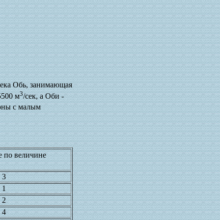
 Река Обь, занимающая
3
5500 м
/сек, а Оби -
йоны с малым
е по величине
3
1
2
4