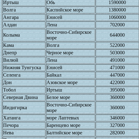
Иртыш
Обь
1590000
Волга
Каспийское море
1380000
Ангара
Енисей
1060000
Алдан
Лена
702000
Восточно-Сибирское
Колыма
644000
море
Кама
Волга
522000
Днепр
Черное море
503000
Вилюй
Лена
491000
Нижняя Тунгуска
Енисей
471000
Селенга
Байкал
447000
Дон
Азовское море
422000
Тобол
Иртыш
395000
Северная Двина
Белое море
360000
Восточно-Сибирское
Индигирка
360000
море
Хатанга
море Лаптевых
346000
Печора
Баренцево море
327000
Нева
Балтийское море
282000