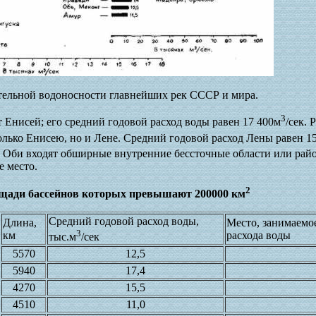
ительной водоносности главнейших рек СССР и мира.
3
т Енисей; его средний годовой расход воды равен 17 400м
/сек.
только Енисею, но и Лене. Средний годовой расход Лены равен 1
ейн Оби входят обширные внутренние бессточные области или ра
е место.
2
ощади бассейнов которых превышают 200000 км
Средний годовой расход воды,
Длина,
Место, занимаемо
3
км
расхода воды
тыс.м
/сек
5570
12,5
5940
17,4
4270
15,5
4510
11,0