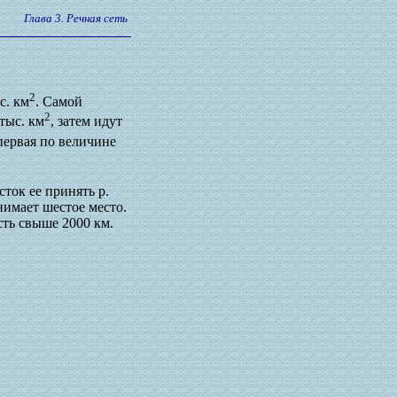
Глава 3. Речная сеть
2
с. км
. Самой
2
тыс. км
, затем идут
 первая по величине
сток ее принять р.
нимает шестое место.
сть свыше 2000 км.