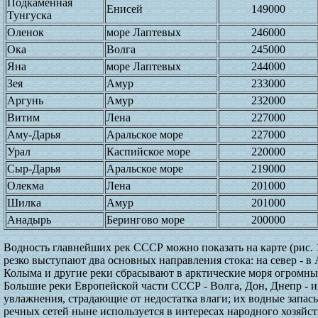
Подкаменная
Енисей
149000
Тунгуска
Оленок
море Лаптевых
246000
Ока
Волга
245000
Яна
море Лаптевых
244000
Зея
Амур
233000
Аргунь
Амур
232000
Витим
Лена
227000
Аму-Дарья
Аральское море
227000
Урал
Каспийское море
220000
Сыр-Дарья
Аральское море
219000
Олекма
Лена
201000
Шилка
Амур
201000
Анадырь
Берингово море
200000
Водность главнейших рек СССР можно показать на карте (рис. 
резко выступают два основных направления стока: на север - в
Колыма и другие реки сбрасывают в арктические моря огромные
Большие реки Европейской части СССР - Волга, Дон, Днепр - и
увлажнения, страдающие от недостатка влаги; их водные запа
речных сетей ныне используется в интересах народного хозяйст