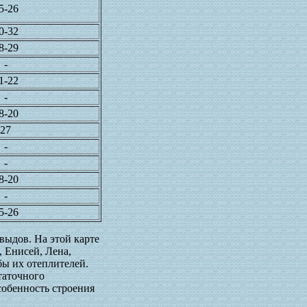
5-26
0-32
8-29
-
1-22
-
8-20
27
-
-
8-20
-
5-26
выдов. На этой карте
, Енисей, Лена,
бы их отеплителей.
таточного
собенность строения