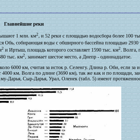
Главнейшие реки
2
вышают 1 млн. км
, и 52 реки с площадью водосбора более 100 ты
ся Обь, собирающая воды с обширного бассейна площадью 2930 
2
2
м
и Иртыш, площадь которого составляет 1590 тыс. км
. Волга,
2
80 тыс. км
, занимает шестое место, а Днепр - одиннадцатое.
о 6000 км, считая за исток р. Селенгу. Длина р. Оби, если за и
4000 км. Волга по длине (3690 км), так же как и по площади, за
у-Дарья, Сыр-Дарья, Урал, Оленек (табл. 5) имеют протяженно