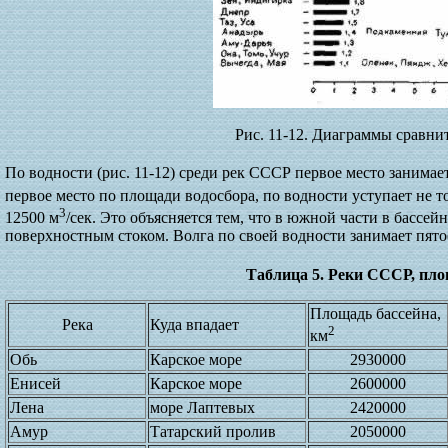
Рис. 11-12. Диаграммы сравн
По водности (рис. 11-12) среди рек СССР первое место занимае
первое место по площади водосбора, по водности уступает не 
3
12500 м
/сек. Это объясняется тем, что в южной части в басс
поверхностным стоком. Волга по своей водности занимает пято
Таблица 5. Реки СССР, пл
Площадь бассейна,
Река
Куда впадает
2
км
Обь
Карское море
2930000
Енисей
Карское море
2600000
Лена
море Лаптевых
2420000
Амур
Татарский пролив
2050000