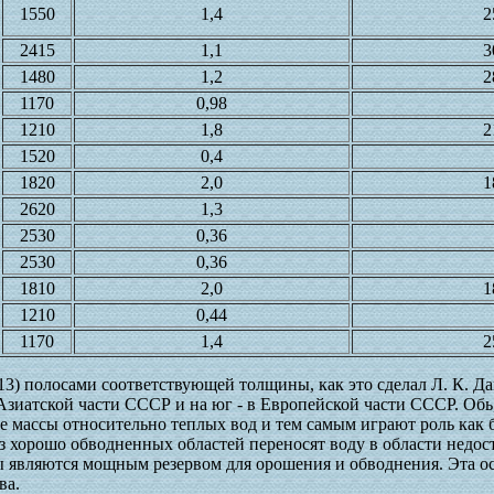
1550
1,4
2
2415
1,1
3
1480
1,2
2
1170
0,98
1210
1,8
2
1520
0,4
1820
2,0
1
2620
1,3
2530
0,36
2530
0,36
1810
2,0
1
1210
0,44
1170
1,4
2
13) полосами соответствующей толщины, как это сделал Л. К. Да
 Азиатской части СССР и на юг - в Европейской части СССР. Обь
 массы относительно теплых вод и тем самым играют роль как 
з хорошо обводненных областей переносят воду в области недос
сы являются мощным резервом для орошения и обводнения. Эта о
ва.