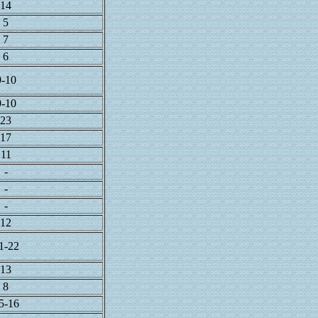
14
5
7
6
9-10
9-10
23
17
11
-
-
-
12
1-22
13
8
5-16