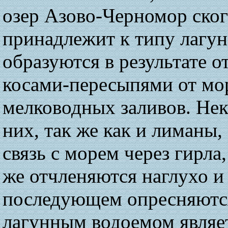
озер Азово-Черномор ско
принадлежит к типу лагун
образуются в результате о
косами-пересыпями от мо
мелководных заливов. Нек
них, так же как и лиманы,
связь с морем через гирла
же отчленяются наглухо и
последующем опресняютс
лагунным водоемом являе