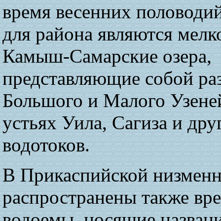
время весенних половоди
для района являются мел
Камыш-Самарские озера,
представляющие собой ра
Большого и Малого Узеней
устьях Уила, Сагиза и дру
водотоков.
В Прикаспийской низмен
распространены также вр
водоемы, носящие названи