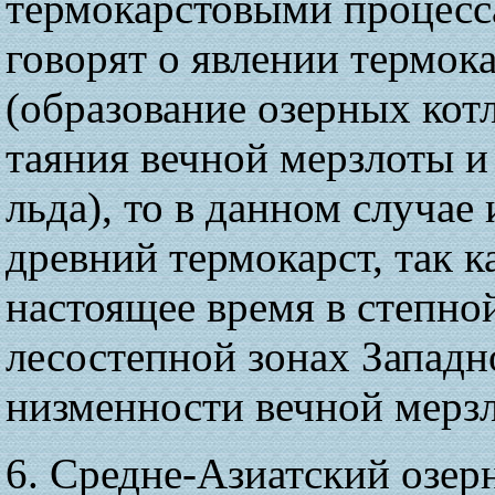
термокарстовыми процесс
говорят о явлении термок
(образование озерных котл
таяния вечной мерзлоты и
льда), то в данном случае
древний термокарст, так к
настоящее время в степно
лесостепной зонах Запад
низменности вечной мерзл
6. Средне-Азиатский озер