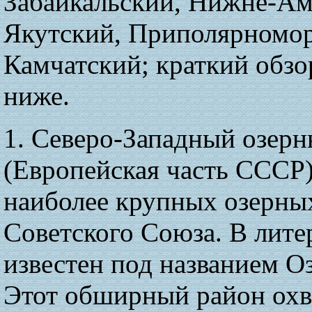
Забайкальский, Нижне-Ам
Якутский, Приполярномор
Камчатский; краткий обз
ниже.
1. Северо-Западный озер
(Европейская часть СССР)
наиболее крупных озерны
Советского Союза. В лите
известен под названием Оз
Этот обширный район охв