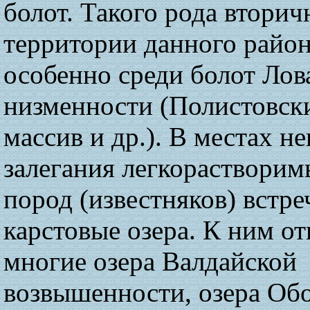
болот. Такого рода вторич
территории данного район
особенно среди болот Лов
низменности (Полистовск
массив и др.). В местах н
залегания легкораствори
пород (известняков) встр
карстовые озера. К ним от
многие озера Валдайской
возвышенности, озера Об