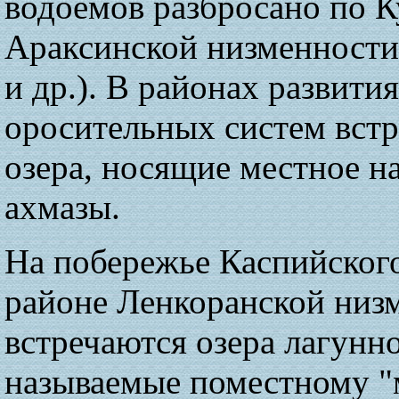
водоемов разбросано по К
Араксинской низменности 
и др.). В районах развития
оросительных систем вст
озера, носящие местное н
ахмазы.
На побережье Каспийского
районе Ленкоранской низ
встречаются озера лагунно
называемые поместному "