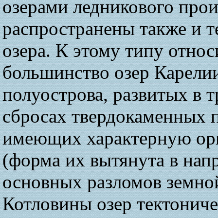
озерами ледникового про
распространены также и т
озера. К этому типу относ
большинство озер Карелии
полуострова, развитых в 
сбросах твердокаменных 
имеющих характерную ор
(форма их вытянута в нап
основных разломов земной
Котловины озер тектониче