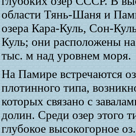
глубоких озер СССР. В в
области Тянь-Шаня и Пам
озера Кара-Куль, Сон-Кул
Куль; они расположены на
тыс. м над уровнем моря.
На Памире встречаются оз
плотинного типа, возникн
которых связано с завала
долин. Среди озер этого т
глубокое высокогорное оз.