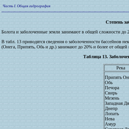
Часть I. Общая гидрография
Степень з
Болота и заболоченные земли занимают в общей сложности до 2
В табл. 13 приводятся сведения о заболоченности бассейнов не
(Онега, Припять, Обь и др.) занимают до 20% и более от общей
Таблица 13. Заболоч
Река
Припять Он
Обь
Печора
Свирь
Мезень
Западная Д
Днепр
Лопать
Нева
Амур