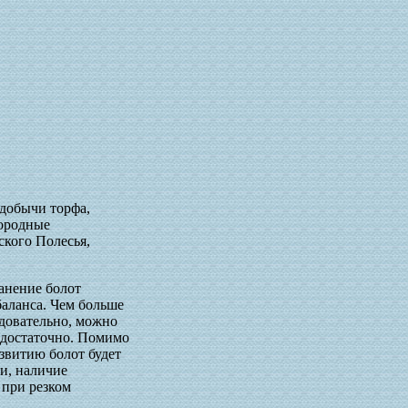
 добычи торфа,
дородные
ского Полесья,
ранение болот
баланса. Чем больше
едовательно, можно
едостаточно. Помимо
азвитию болот будет
и, наличие
 при резком