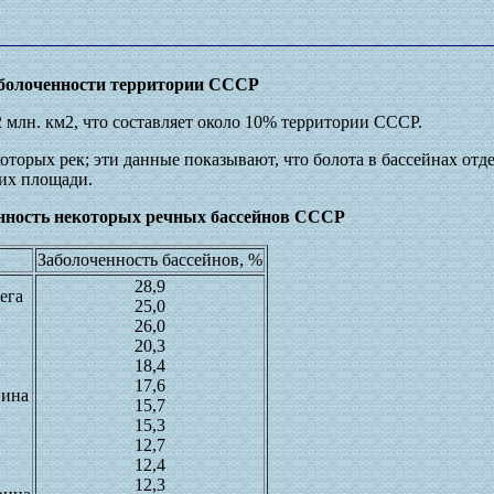
аболоченности территории СССР
 млн. км2, что составляет около 10% территории СССР.
которых рек; эти данные показывают, что болота в бассейнах от
 их площади.
енность некоторых речных бассейнов СССР
Заболоченность бассейнов, %
28,9
ега
25,0
26,0
20,3
18,4
17,6
вина
15,7
15,3
12,7
12,4
12,3