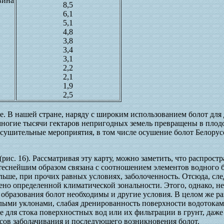
вина
8,5
6,1
5,1
4,8
3,8
3,4
3,1
2,2
2,1
1,9
2,5
е. В нашей стране, наряду с широким использованием болот для
 многие тысячи гектаров непригодных земель превращены в пло
сушительные мероприятия, в том числе осушение болот Белорус
ис. 16). Рассматривая эту карту, можно заметить, что распрост
теснейшим образом связана с соотношением элементов водного 
ольше, при прочих равных условиях, заболоченность. Отсюда, сл
ено определенной климатической зональности. Этого, однако, н
 образования болот необходимы и другие условия. В целом же р
лыми уклонами, слабая дренированность поверхности водотокам
 для стока поверхностных вод или их фильтрации в грунт, даже
ссов заболачивания и последующего возникновения болот.