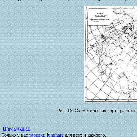
Рис. 16. Схематическая карта распро
Предыдущая
Только у нас
тарелки luminarc
для всех и каждого.