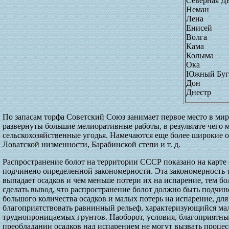
Северная Д
Неман
Лена
Енисей
Волга
Кама
Колыма
Ока
Южный Буг
Дон
Днестр
По запасам торфа Советский Союз занимает первое место в мир
развернуты большие мелиоративные работы, в результате чего
сельскохозяйственные угодья. Намечаются еще более широкие о
Ловатской низменности, Барабинской степи и т. д.
Распространение болот на территории СССР показано на карте (р
подчинено определенной закономерности. Эта закономерность 
выпадает осадков и чем меньше потери их на испарение, тем б
сделать вывод, что распространение болот должно быть подчин
большого количества осадков и малых потерь на испарение, для
благоприятствовать равнинный рельеф, характеризующийся ма
труднопроницаемых грунтов. Наоборот, условия, благоприятные
преобладании осадков над испарением не могут вызвать проце