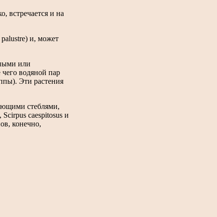
о, встречается и на
palustre) и, может
йными или
 чего водяной пар
уппы). Эти растения
яющими стеблями,
 Scirpus caespitosus и
нов, конечно,