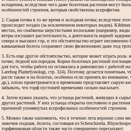
испарения, вследствие чего даже болотныя растения могут быть
особенностей строения, которыя свойственны ксерофитам.
2. Сырая почва в то же время и холодная почва; вследствие это
происходит поздно (за исключением некоторых видов). Kihlman (I
местах, но снабжены шерстистыми волосками (например, виды E
ветры изсушают растительность, а деятельность корней задерж
севера и высоких гор, и это обстоятельство играет несомненно б
камышевыя болота сохраняют свою физиономию даже под тропик
3. Есть еще другое обстоятельство, которое может играть роль:
почве, бедной кислородом. Корни болотных растений поглощают
для того, чтобы работа их оставалась в равновесии с работой н
Larebog Plantefysiologi, стр. 324). Поэтому делается понятным,
расти также и на болотах, особенно если принять во внимание, 
др.), плохо проветривается и временами представляет сырую ки
забывать, что торф пустошей временами сильно высыхает.
4. Затем нужно указать, что устьица растений, живущих в сырых
других растений. У них устьица открыты постоянно и растения ис
причиной упомянутых ксерофильных особенностей строения.
5. Можно также напомнить, что в течение лета верхние слои мно
замочив подошв, болота, состоящия из Scheuchzeria, Rhynchospo
торфяниковыя области также часто совершенно пересыхают.