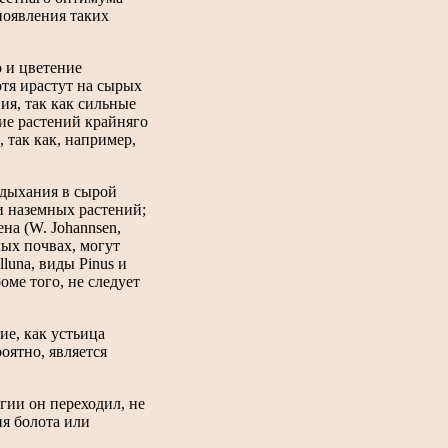
появления таких
о и цветение
хотя ирастут на сырых
ия, так как сильные
ие растений крайняго
, так как, например,
о дыхания в сырой
и наземных растений;
на (W. Johannsen,
лых почвах, могут
luna, виды Pinus и
оме того, не следует
ие, как устьица
роятно, является
егии он переходил, не
ия болота или