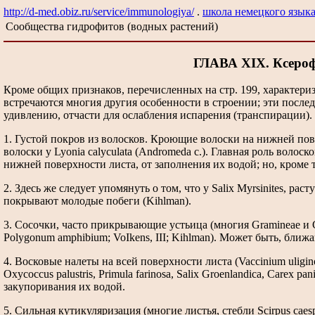
http://d-med.obiz.ru/service/immunologiya/
.
школа немецкого языка
Сообщества гидрофитов (водных растений)
ГЛАВА XIX. Ксероф
Кроме общих признаков, перечисленных на стр. 199, характер
встречаются многия другия особенности в строении; эти послед
удивлению, отчасти для ослабления испарения (транспирации)
1. Густой покров из волосков. Кроющие волоски на нижней повер
волоски у Lyonia саlyculata (Andromeda с.). Главная роль волос
нижней поверхности листа, от заполнения их водой; но, кроме
2. Здесь же следует упомянуть о том, что у Salix Myrsinites, 
покрывают молодые побеги (Kihlman).
3. Сосочки, часто прикрывающие устьица (многия Gramineae и Сурега
Polygonum amphibium; VoIkens, III; Kihlman). Может быть, бли
4. Восковые налеты на всей поверхности листа (Vaccinium uligi
Oxycoccus palustris, Primula farinosa, Salix Groenlandica, Carex
закупоривания их водой.
5. Сильная кутикуляризация (многие листья, стебли Scirpus caesp