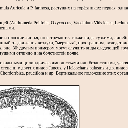
la Auricula и P. farinosa, растущих на торфяниках; первая, однак
 (Andromeda Polifolia, Oxycoccus, Vaccinium Vitis idaea, Ledum 
елеными.
е и плоские листья, но встречаются также виды сузкими, лине
ный от движения воздуха, "мертвыя", пространства, вследствие
garis, рис. 30; другим примером могут служить виды следующей гр
стущими отлично и на болотистой почве.
тикальными цилиндрическими листьями или безлистными, усво
тепени у других видов Juncus, у Heleocharis palustris и др. видов,
a, Chordorrbiza, pauciflora и др. Вертикальное положение этих орга