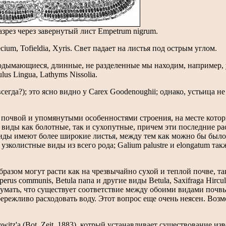
азрез через завернутый лист Empetrum nigrum.
cium, Tofieldia, Xyris. Свет падает на листья под острым углом.
одымающиеся, длинные, не разделенные мы находим, например, у
lus Lingua, Lathyms Nissolia.
егда?); это ясно видно у Carex Goodenoughii; однако, устьица н
й почвой и упомянутыми особенностями строения, на месте кот
виды как болотные, так и сухопутные, причем эти последние рас
 виды имеют более широкие листья, между тем как можно бы было
ые узколистные виды из всего рода; Galium palustre и elongatum та
разом могут расти как на чрезвычайно сухой и теплой почве, та
rus communis, Betula папа и другие виды Betula, Saxifraga Hirculu
о думать, что существует соответствие между обоими видами почв
бережливо расходовать воду. Этот вопрос еще очень неясен. Воз
owitz'a (Bot. Zeit. 1883), котрый устанавливает существование и