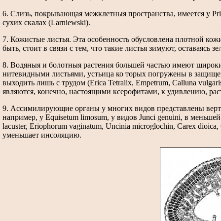
6. Слизь, покрывающая межклетныя пространства, имеется у Primu
сухих скалах (Larniewski).
7. Кожистые листья. Эта особенность обусловлена плотной кожицей
быть, стоит в связи с тем, что такие листья зимуют, оставаясь з
8. Водяныя и болотныя растения большей частью имеют широки
нитевидными листьями, устьица ко торых погружены в защищен
выходить лишь с трудом (Erica Tetralix, Empetrum, Calluna vul
являются, конечно, настоящими ксерофитами, к удивлению, ра
9. Ассимилирующие органы у многих видов представлены вер
например, у Equisetum limosum, у видов Junci genuini, в меньшей с
lacuster, Eriophorum vaginatum, Uncinia microglochin, Carex dioic
уменьшает инсоляцию.