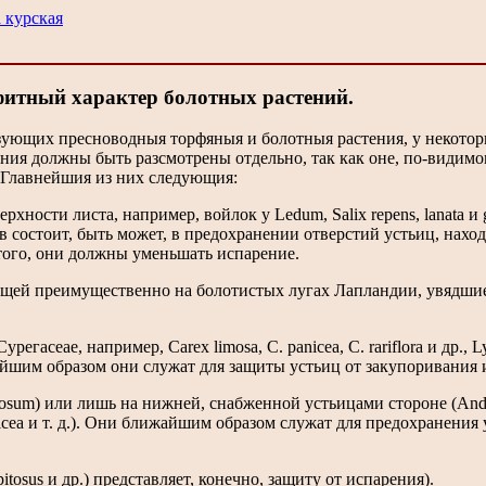
 курская
итный характер болотных растений.
изующих пресноводныя торфяныя и болотныя растения, у некотор
ния должны быть разсмотрены отдельно, так как оне, по-видимом
. Главнейшия из них следующия:
хности листа, например, войлок у Ledum, Salix repens, lanata и
ков состоит, быть может, в предохранении отверстий устьиц, нахо
 того, они должны уменьшать испарение.
растущей преимущественно на болотистых лугах Лапландии, увядши
сеае, например, Carex limosa, C. panicea, C. rariflora и др., Lys
жайшим образом они служат для защиты устьиц от закупоривания 
nosum) или лишь на нижней, снабженной устьицами стороне (Andr
 panicea и т. д.). Они ближайшим образом служат для предохранения
itosus и др.) представляет, конечно, защиту от испарения).