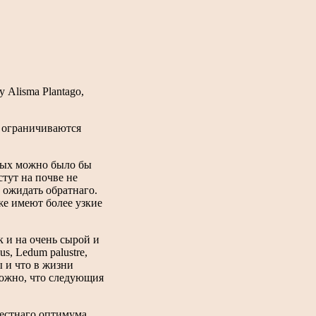
 Alisma Plantago,
е ограничиваются
орых можно было бы
тут на почве не
 ожидать обратнаго.
кже имеют более узкие
к и на очень сырой и
s, Ledum palustre,
ы и что в жизни
можно, что следующия
звестнаго оптимума