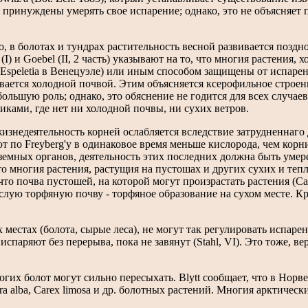
 принуждены умерять свое испарение; однако, это не объясняет 
го, в болотах и тундрах растительность весной развивается поздн
) и Goebel (II, 2 часть) указывают на то, что многия растения, 
speletia в Венецуэле) или иным способом защищены от испарен
ивается холодной почвой. Этим объясняется ксерофильное строен
ольшую роль; однако, это обяснение не годится для всех случаев
ами, где нет ни холодной почвы, ни сухих ветров.
 жизнедеятельность корней ослабляется вследствие затрудненнаг
 по Freyberg'y в одинаковое время меньше кислорода, чем корн
аземных органов, деятельность этих последних должна быть умере
 что многия растения, растущия на пустошах и других сухих и теп
что почва пустошей, на которой могут произрастать растения (Cal
слую торфяную почву - торфяное образование на сухом месте. Кр
 местах (болота, сырые леса), не могут так регулировать испарен
паряют без перерыва, пока не завянут (Stahl, VI). Это тоже, ве
гих болот могут сильно пересыхать. Blytt сообщает, что в Норв
ra alba, Carex limosa и др. болотных растений. Многия арктическ