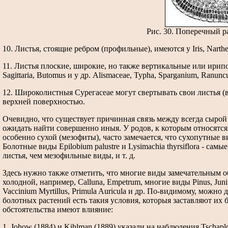
Рис. 30. Поперечный р
10. Листья, стоящие ребром (профильные), имеются у Iris, Narthe
11. Листья плоские, широкие, но также вертикальные или ирип
Sagittaria, Butomus и у др. Alismaceae, Typha, Sparganium, Ranuncu
12. Широколистныя Сурегасеае могут свертывать свои листья (вс
верхней поверхностью.
Очевидно, что существует причинная связь между всегда сыро
ожидать найти совершенно иныя. У родов, к которым относятся 
особенно сухой (мезофиты), часто замечается, что сухопутные
Болотные виды Epilobium palustre и Lysimachia thyrsiflora - сам
листья, чем мезофильные виды, и т. д.
Здесь нужно также отметить, что многие виды замечательным об
холодной, например, Calluna, Empetrum, многие виды Pinus, Junipe
Vaccinium Myrtillus, Primula Auricula и др. По-видимому, можн
болотных растений есть такия условия, которыя заставляют их 
обстоятельства имеют влияние:
1. Johow (1884) и Kihlman (1889) указали на наблюдения Tschapl