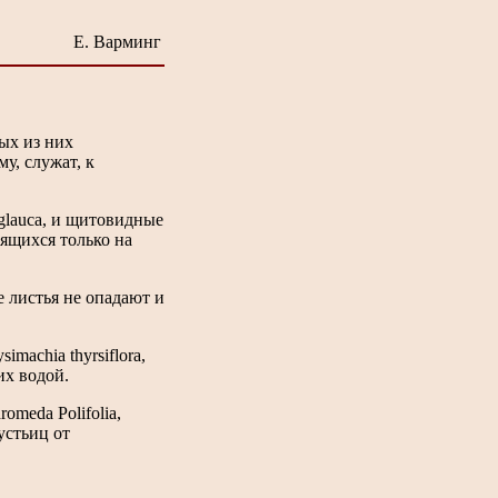
Е. Варминг
ых из них
у, служат, к
 glauca, и щитовидные
дящихся только на
е листья не опадают и
imachia thyrsiflora,
их водой.
omeda Polifolia,
 устьиц от